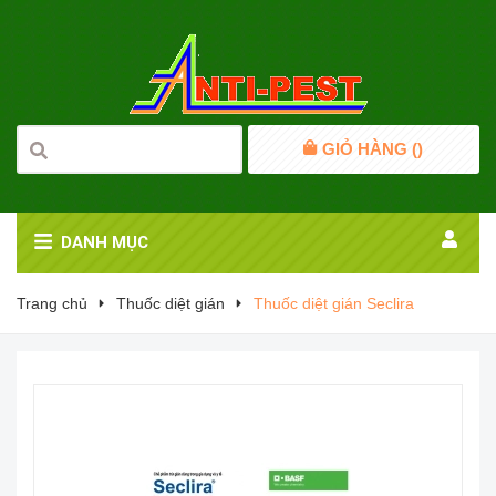
GIỎ HÀNG (
)
DANH MỤC
Trang chủ
Thuốc diệt gián
Thuốc diệt gián Seclira