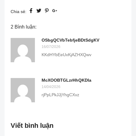
Chia sẻ:
2 Bình luận:
OSbgQCVbTebfjeBDtSdgKV
16/07/2026
KKdHYbEeUxKjAZHXQwv
McXOOBTGLzrHhQKDIa
14/04/2026
rjPpLPkJJjYhgCXvz
Viết bình luận