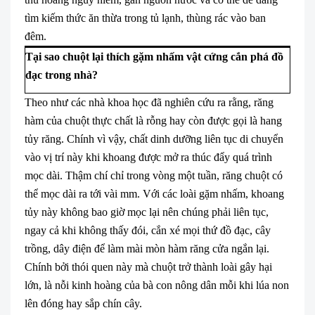
tìm kiếm thức ăn thừa trong tủ lạnh, thùng rác vào ban
đêm.
Tại sao chuột lại thích gặm nhấm vật cứng cắn phá đồ
đạc trong nhà?
Theo như các nhà khoa học đã nghiên cứu ra rằng, răng
hàm của chuột thực chất là rỗng hay còn được gọi là hang
tủy răng. Chính vì vậy, chất dinh dưỡng liên tục di chuyển
vào vị trí này khi khoang được mở ra thúc đẩy quá trình
mọc dài. Thậm chí chỉ trong vòng một tuần, răng chuột có
thể mọc dài ra tới vài mm. Với các loài gặm nhấm, khoang
tủy này không bao giờ mọc lại nên chúng phải liên tục,
ngay cả khi không thấy đói, cắn xé mọi thứ đồ đạc, cây
trồng, dây điện để làm mài mòn hàm răng cửa ngắn lại.
Chính bởi thói quen này mà chuột trở thành loài gây hại
lớn, là nỗi kinh hoàng của bà con nông dân mỗi khi lúa non
lên đóng hay sắp chín cây.